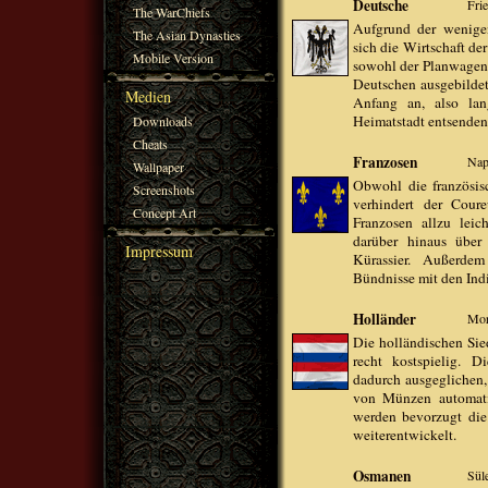
Deutsche
Fri
The WarChiefs
Aufgrund der wenigen
The Asian Dynasties
sich die Wirtschaft d
Mobile Version
sowohl der Planwagen 
Deutschen ausgebilde
Medien
Anfang an, also lan
Heimatstadt entsenden
Downloads
Cheats
Franzosen
Nap
Wallpaper
Obwohl die französis
Screenshots
verhindert der Coure
Concept Art
Franzosen allzu leic
darüber hinaus über 
Impressum
Kürassier. Außerde
Bündnisse mit den Indi
Holländer
Mor
Die holländischen Sie
recht kostspielig. Di
dadurch ausgeglichen,
von Münzen automatis
werden bevorzugt die
weiterentwickelt.
Osmanen
Sül