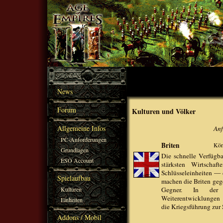
News
Forum
Kulturen und Völker
Allgemeine Infos
Anf
PC-Anforderungen
Briten
Kön
Grundlagen
Die schnelle Verfügba
ESO Account
stärksten Wirtschaf
Schlüsseleinheiten —
Spielaufbau
machen die Briten geg
Kulturen
Gegner. In der b
Weiterentwicklungen 
Einheiten
die Kriegsführung zur 
Addons / Mobil