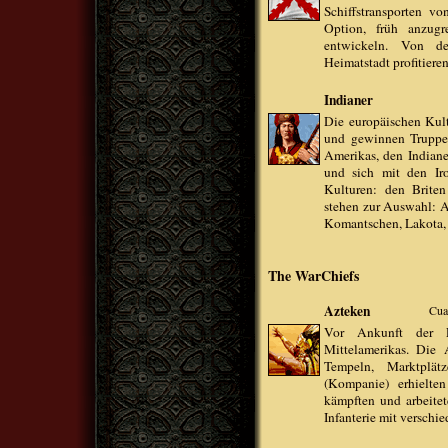
Schiffstransporten v
Option, früh anzugr
entwickeln. Von de
Heimatstadt profitiere
Indianer
Die europäischen Kul
und gewinnen Truppe
Amerikas, den Indianer
und sich mit den Ir
Kulturen: den Brite
stehen zur Auswahl: Az
Komantschen, Lakota,
The WarChiefs
Azteken
Cua
Vor Ankunft der E
Mittelamerikas. Die A
Tempeln, Marktplät
(Kompanie) erhielten
kämpften und arbeitet
Infanterie mit verschie