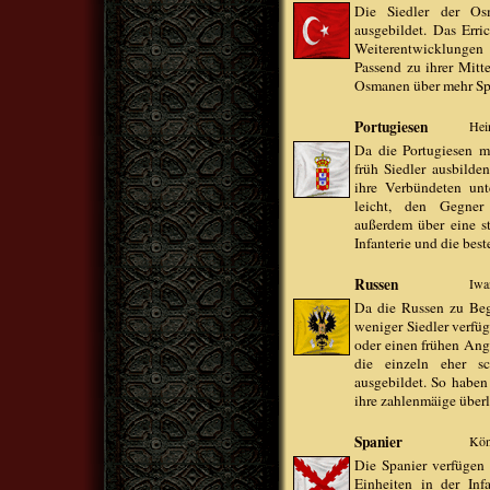
Die Siedler der Os
ausgebildet. Das Err
Weiterentwicklungen
Passend zu ihrer Mitt
Osmanen über mehr Spe
Portugiesen
Hei
Da die Portugiesen m
früh Siedler ausbilden
ihre Verbündeten unte
leicht, den Gegner 
außerdem über eine sta
Infanterie und die bes
Russen
Iwa
Da die Russen zu Begi
weniger Siedler verfüg
oder einen frühen Angr
die einzeln eher s
ausgebildet. So haben
ihre zahlenmäige über
Spanier
Kön
Die Spanier verfügen 
Einheiten in der Infa