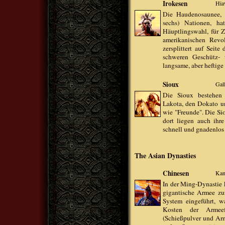
Irokesen
Hia
Die Haudenosaunee, o
sechs) Nationen, ha
Häuptlingswahl, für 
amerikanischen Revo
zersplittert auf Seit
schweren Geschütz- 
langsame, aber heftige
Sioux
Gal
Die Sioux bestehen 
Lakota, den Dokato u
wie "Freunde". Die Sio
dort liegen auch ihre 
schnell und gnadenlos
The Asian Dynasties
Chinesen
Kan
In der Ming-Dynastie 
gigantische Armee zu
System eingeführt, w
Kosten der Armeef
(Schießpulver und Arm