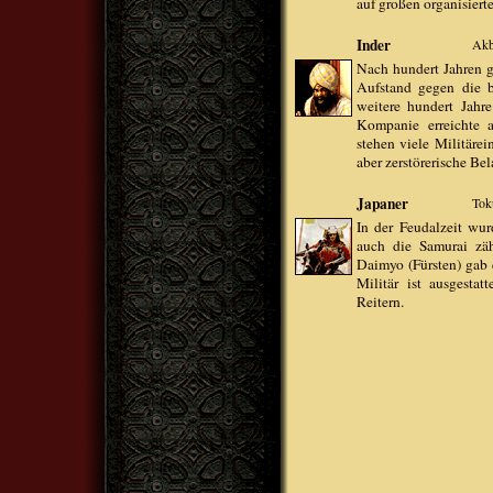
auf großen organisier
Inder
Akb
Nach hundert Jahren g
Aufstand gegen die b
weitere hundert Jahr
Kompanie erreichte a
stehen viele Militärei
aber zerstörerische Be
Japaner
Tok
In der Feudalzeit wur
auch die Samurai zä
Daimyo (Fürsten) gab e
Militär ist ausgesta
Reitern.