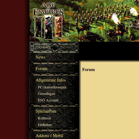
News
Forum
Forum
Allgemeine Infos
PC-Anforderungen
Grundlagen
ESO Account
Spielaufbau
Kulturen
Einheiten
Addons / Mobil