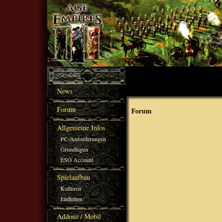
News
Forum
Forum
Allgemeine Infos
PC-Anforderungen
Grundlagen
ESO Account
Spielaufbau
Kulturen
Einheiten
Addons / Mobil